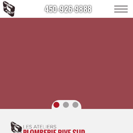
450-926-9888
Accueil
À propos
Plomberie
Chauffe-eau
Chauffage
Soumission en ligne
Nous joindre